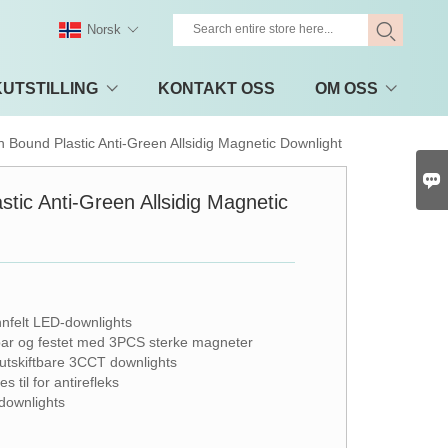
Norsk
UTSTILLING
KONTAKT OSS
OM OSS
 Bound Plastic Anti-Green Allsidig Magnetic Downlight

tic Anti-Green Allsidig Magnetic
innfelt LED-downlights
tbar og festet med 3PCS sterke magneter
tskiftbare 3CCT downlights
 til for antirefleks
 downlights