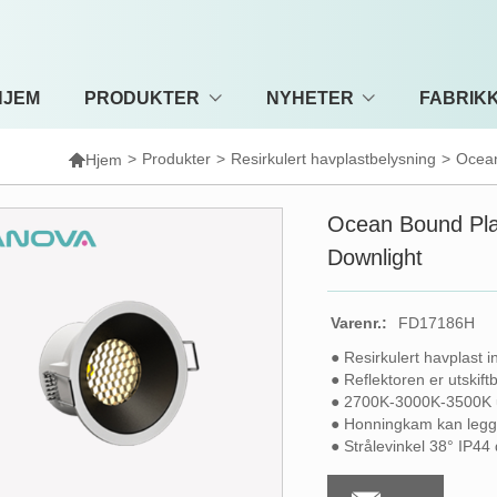
HJEM
PRODUKTER
NYHETER
FABRIKK

>
Produkter
>
Resirkulert havplastbelysning
>
Ocean
Hjem
Ocean Bound Plas
Downlight
Varenr.:
FD17186H
● Resirkulert havplast 
● Reflektoren er utskif
● 2700K-3000K-3500K u
● Honningkam kan legges
● Strålevinkel 38° IP44