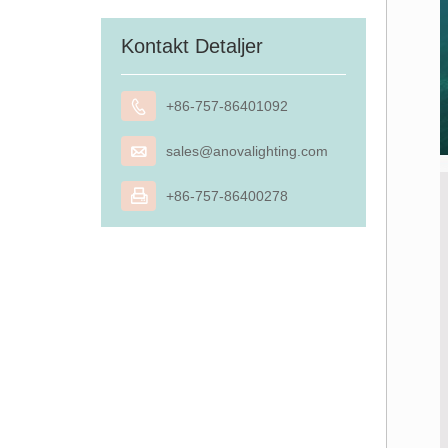
Kontakt Detaljer

+86-757-86401092

sales@anovalighting.com

+86-757-86400278