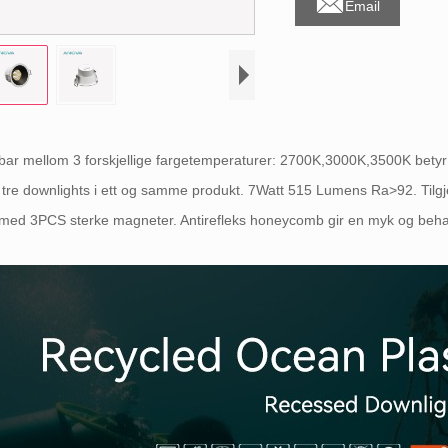

Email
bar mellom 3 forskjellige fargetemperaturer: 2700K,3000K,3500K betyr 
 tre downlights i ett og samme produkt. 7Watt 515 Lumens Ra>92. Tilgjeng
 med 3PCS sterke magneter. Antirefleks honeycomb gir en myk og behag