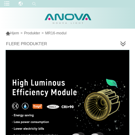

Hjem
>
Produkter
>
MR16-modul
FLERE PRODUKTER