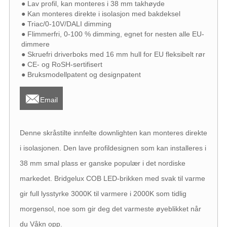
● Lav profil, kan monteres i 38 mm takhøyde
● Kan monteres direkte i isolasjon med bakdeksel
● Triac/0-10V/DALI dimming
● Flimmerfri, 0-100 % dimming, egnet for nesten alle EU-
dimmere
● Skruefri driverboks med 16 mm hull for EU fleksibelt rør
● CE- og RoSH-sertifisert
● Bruksmodellpatent og designpatent

Email
Denne skråstilte innfelte downlighten kan monteres direkte
i isolasjonen. Den lave profildesignen som kan installeres i
38 mm smal plass er ganske populær i det nordiske
markedet. Bridgelux COB LED-brikken med svak til varme
gir full lysstyrke 3000K til varmere i 2000K som tidlig
morgensol, noe som gir deg det varmeste øyeblikket når
du Våkn opp.