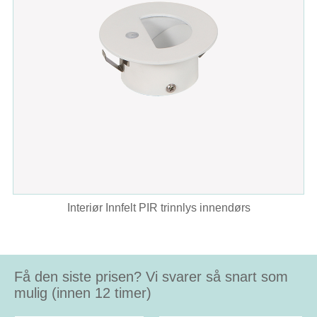
Interiør Innfelt PIR trinnlys innendørs
Få den siste prisen? Vi svarer så snart som
mulig (innen 12 timer)