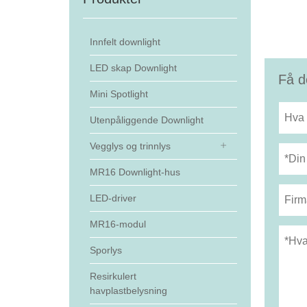
Innfelt downlight
LED skap Downlight
Få d
Mini Spotlight
Utenpåliggende Downlight
Vegglys og trinnlys
MR16 Downlight-hus
LED-driver
MR16-modul
Sporlys
Resirkulert
havplastbelysning