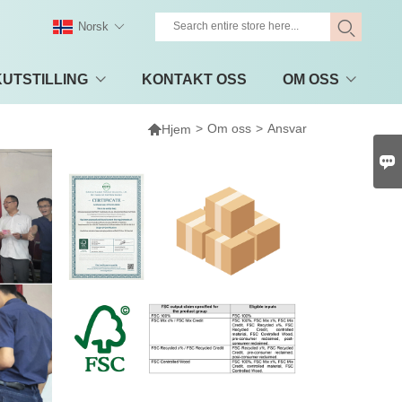
Norsk
UTSTILLING
KONTAKT OSS
OM OSS

>
Om oss
>
Ansvar
Hjem
