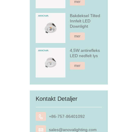
mer
Bakdeksel Tilted
Innfelt LED
Downlight
mer
4,5W antirefleks
LED nedfelt lys
mer
Kontakt Detaljer

+86-757-86401092

sales@anovalighting.com