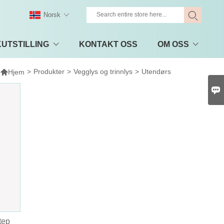
Norsk
UTSTILLING
KONTAKT OSS
OM OSS

>
Produkter
>
Vegglys og trinnlys
>
Utendørs
Hjem

tep