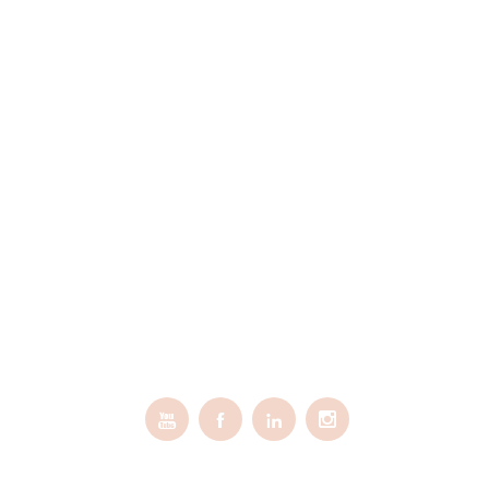



