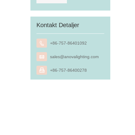
Kontakt Detaljer

+86-757-86401092

sales@anovalighting.com

+86-757-86400278