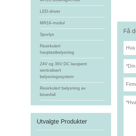
LED-driver
MR16-modul
Få d
Sporlys
Resirkulert
havplastbelysning
24V og 36V DC lavspent
sentralisert
belysningssystem
Resirkulert belysning av
bioavfall
Utvalgte Produkter