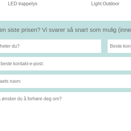
LED trappelys
Light Outdoor
en siste prisen? Vi svarer så snart som mulig (inne