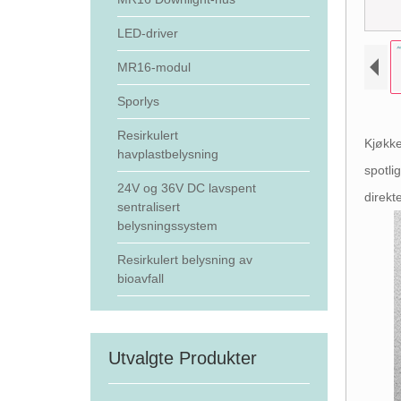
LED-driver
MR16-modul
Sporlys
Resirkulert
Kjøkke
havplastbelysning
spotli
24V og 36V DC lavspent
direkt
sentralisert
belysningssystem
Resirkulert belysning av
bioavfall
Utvalgte Produkter