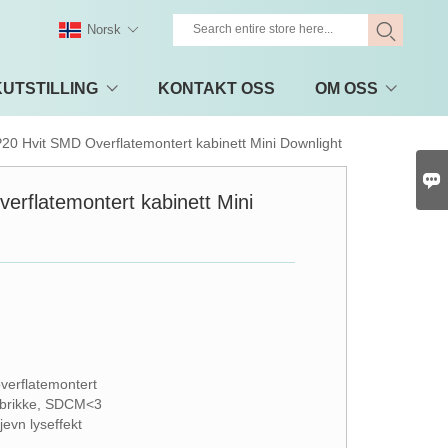
Norsk
UTSTILLING
KONTAKT OSS
OM OSS
P20 Hvit SMD Overflatemontert kabinett Mini Downlight

erflatemontert kabinett Mini
overflatemontert
brikke, SDCM<3
jevn lyseffekt