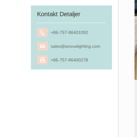
Kontakt Detaljer

+86-757-86401092

sales@anovalighting.com

+86-757-86400278