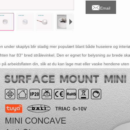

Email
n under skaplys blir stadig mer populært blant både huseiere og inter
ghten har 83° bred strålevinkel. Den er egnet for belysning av brede skapo
e på arbeidsflaten din, slik at du kan lage mat eller vaske hendene ute