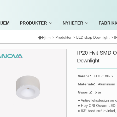
HJEM
PRODUKTER
NYHETER
FABRIKK

>
Produkter
>
LED skap Downlight
>
I
Hjem
IP20 Hvit SMD Ov
Downlight
Varenr.:
FD17180-S
Materiale:
Aluminium
Garanti:
5 år
● Antirefleksdesign og 
● Høy CRI Osram LED-
● 83° bred strålevinkel, 