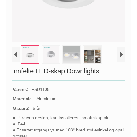
Innfelte LED-skap Downlights
Varenr.:
FSD1105
Materiale:
Aluminium
Garanti:
5 år
● Ultratynn design, kan installeres i smalt skaptak
● IP44
● Ensartet utgangslys med 103° bred strålevinkel og opal
diffuser