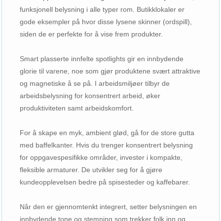
funksjonell belysning i alle typer rom. Butikklokaler er
gode eksempler på hvor disse lysene skinner (ordspill),
siden de er perfekte for å vise frem produkter.
Smart plasserte innfelte spotlights gir en innbydende
glorie til varene, noe som gjør produktene svært attraktive
og magnetiske å se på. I arbeidsmiljøer tilbyr de
arbeidsbelysning for konsentrert arbeid, øker
produktiviteten samt arbeidskomfort.
For å skape en myk, ambient glød, gå for de store gutta
med baffelkanter. Hvis du trenger konsentrert belysning
for oppgavespesifikke områder, invester i kompakte,
fleksible armaturer. De utvikler seg for å gjøre
kundeopplevelsen bedre på spisesteder og kaffebarer.
Når den er gjennomtenkt integrert, setter belysningen en
innbydende tone og stemning som trekker folk inn og