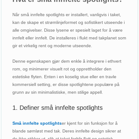
Når små innfelte spotlights er installert, vanligvis i taket,
kan de skape et strømlinjeformet og sofistikert utseende i
alle omgivelser. Disse lysene er spesielt laget for å være
innfelt eller innfelt. De installeres i flukt med takplanet som
gir et virkelig rent og moderne utseende.
Denne egenskapen gjør dem enkle å integrere i ethvert
rom, og minimerer visuelt rot og opprettholder den
estetiske flyten. Enten i en koselig stue eller en travle
kommersiell setting, er disse spotlightene populære på
grunn av sin minimalistiske, men stilige appell.
1. Definer små innfelte spotlights
Små innfelte spotlights
er kjent for sin funksjon for å
blande sømløst med tak. Deres innfelte design sikrer at
de ikke stikker ut, slik at taket forblir flatt og estetisk