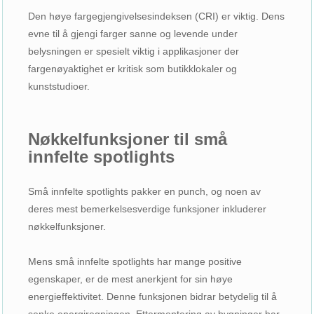
Den høye fargegjengivelsesindeksen (CRI) er viktig. Dens
evne til å gjengi farger sanne og levende under
belysningen er spesielt viktig i applikasjoner der
fargenøyaktighet er kritisk som butikklokaler og
kunststudioer.
Nøkkelfunksjoner til små
innfelte spotlights
Små innfelte spotlights pakker en punch, og noen av
deres mest bemerkelsesverdige funksjoner inkluderer
nøkkelfunksjoner.
Mens små innfelte spotlights har mange positive
egenskaper, er de mest anerkjent for sin høye
energieffektivitet. Denne funksjonen bidrar betydelig til å
senke energiregningen. Ettermontering av bygninger har