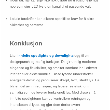
Noen tak har kanskje ikke nok dybde for tradisjonelle hus,
noe som gjør LED-lys uten kanal til et passende valg.
Lokale forskrifter kan diktere spesifikke krav for å sikre
sikkerhet og samsvar.
Konklusjon
Liten
innfelte spotlights og downlights
legg til en
designpunch og kraftig funksjon. De gir utrolig moderne
eleganse og fleksibilitet, og smelter sømløst inn i ethvert
interiør eller eksteriørmiljø. Disse lysene understreker
energieffektivitet og produserer skarpt, hvitt, sterkt lys. De
blir en del av innredningen, og leverer estetisk form
samtidig som de leverer funksjonelt lys. Med disse små
innfelte spotlightene kan du kontrollere retningen og
intensiteten til lyset, og gjør dem derfor svært