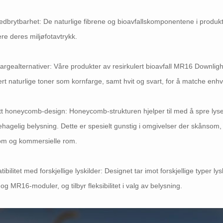
dbrytbarhet: De naturlige fibrene og bioavfallskomponentene i produkte
re deres miljøfotavtrykk.
fargealternativer: Våre produkter av resirkulert bioavfall MR16 Downlig
ert naturlige toner som kornfarge, samt hvit og svart, for å matche enh
itt honeycomb-design: Honeycomb-strukturen hjelper til med å spre lys
hagelig belysning. Dette er spesielt gunstig i omgivelser der skånsom, 
om og kommersielle rom.
ibilitet med forskjellige lyskilder: Designet tar imot forskjellige typer
og MR16-moduler, og tilbyr fleksibilitet i valg av belysning.