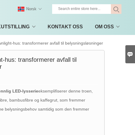
Norsk
UTSTILLING
KONTAKT OSS
OM OSS
nlight-hus: transformerer avfall til belysningsløsninger

-hus: transformerer avfall til
r
ennlig LED-lysserie
eksemplifiserer denne troen,
ibre, bambusfibre og kaffegrut, som fremmer
erne belysningsbehov samtidig som den fremmer