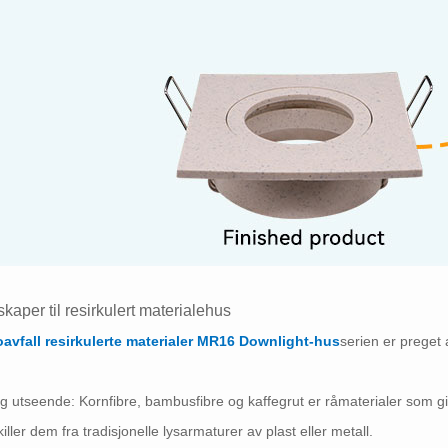
kaper til resirkulert materialehus
oavfall resirkulerte materialer MR16 Downlight-hus
serien er preget
ig utseende: Kornfibre, bambusfibre og kaffegrut er råmaterialer som g
iller dem fra tradisjonelle lysarmaturer av plast eller metall.