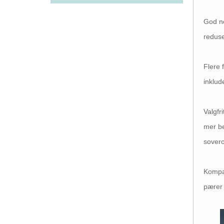
God ne
reduse
Flere 
inklud
Valgfr
mer be
sover
Kompat
pærer 