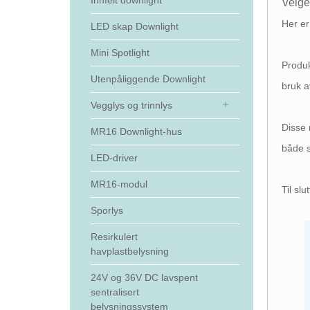
Innfelt downlight
Velge
Her er 
LED skap Downlight
Mini Spotlight
Produk
Utenpåliggende Downlight
bruk a
Vegglys og trinnlys
Disse 
MR16 Downlight-hus
både s
LED-driver
MR16-modul
Til sl
Sporlys
Resirkulert
havplastbelysning
24V og 36V DC lavspent
sentralisert
belysningssystem