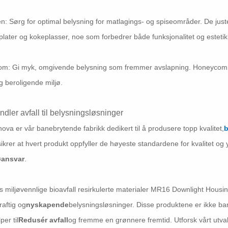
n: Sørg for optimal belysning for matlagings- og spiseområder. De juste
later og kokeplasser, noe som forbedrer både funksjonalitet og estetik
m: Gi myk, omgivende belysning som fremmer avslapning. Honeycomb-des
og beroligende miljø.
ndler avfall til belysningsløsninger
ova er vår banebrytende fabrikk dedikert til å produsere topp kvalitet,
b
ikrer at hvert produkt oppfyller de høyeste standardene for kvalitet og y
øansvar
.
 miljøvennlige bioavfall resirkulerte materialer MR16 Downlight Housin
aftig og
nyskapende
belysningsløsninger. Disse produktene er ikke bar
per til
Redusér avfall
og fremme en grønnere fremtid. Utforsk vårt utva