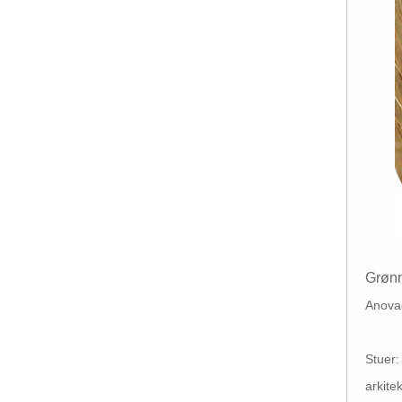
Grønn
Anova
Stuer:
arkite