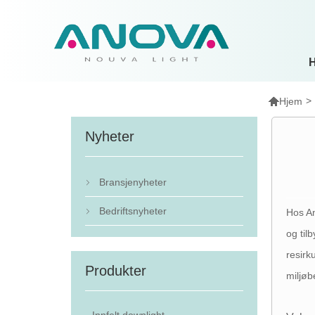

>
Hjem
Nyheter
Bransjenyheter

Bedriftsnyheter
Hos An

og til
resirk
Produkter
miljøb