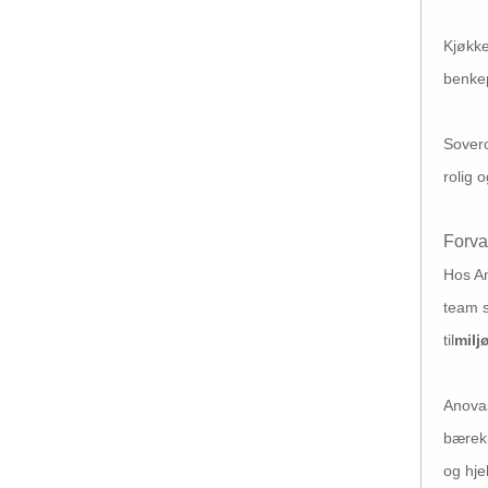
Kjøkke
benkep
Sovero
rolig 
Forva
Hos An
team s
til
milj
Anovas
bærekr
og hjel