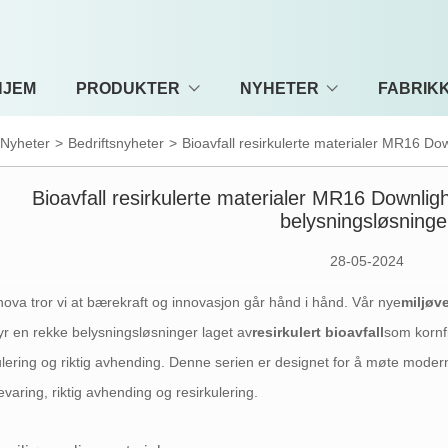
HJEM
PRODUKTER
NYHETER
FABRIKK
Nyheter
>
Bedriftsnyheter
>
Bioavfall resirkulerte materialer MR16 Dow
Bioavfall resirkulerte materialer MR16 Downlight
belysningsløsninge
28-05-2024
ova tror vi at bærekraft og innovasjon går hånd i hånd. Vår nye
miljøv
byr en rekke belysningsløsninger laget av
resirkulert bioavfall
som kornf
ulering og riktig avhending. Denne serien er designet for å møte mod
evaring, riktig avhending og resirkulering.