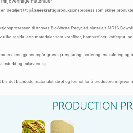
 miljøvennlige materialer
en detaljert titt på
bærekraftig
produksjonsprosess som skiller produkte
sjonsprosessen til Anovas Bio-Waste Recycled Materials MR16 Downlig
v ulike resirkulerte materialer som kornfiber, bambusfiber, kaffegrut, p
materialene gjennomgår grundig rengjøring, sortering, makulering og b
litesterkt og miljøvennlig.
utt blir det blandede materialet støpt og formet for å produsere miljøvenn