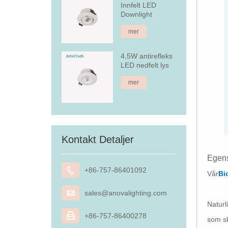
Innfelt LED
Downlight
mer
4,5W antirefleks
LED nedfelt lys
mer
Kontakt Detaljer
Egens

+86-757-86401092
Vår
Bi

sales@anovalighting.com
Naturl

+86-757-86400278
som sk