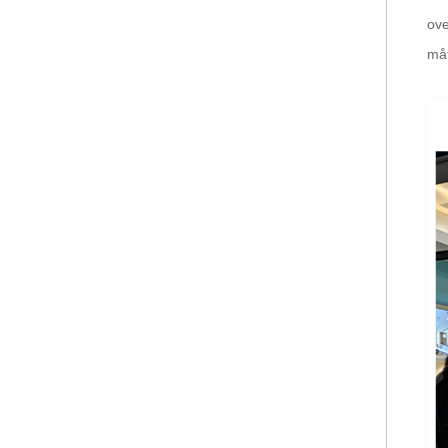
ove
måt