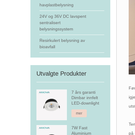
havplastbelysning
24V og 36V DC lavspent
sentralisert
belysningssystem
Resirkulert belysning av
bioavfall
Utvalgte Produkter
Før
7 års garanti
igj
Dimbar innfelt
LED-downlight
uts
mer
Tem
7W Fast
Aluminium
på 