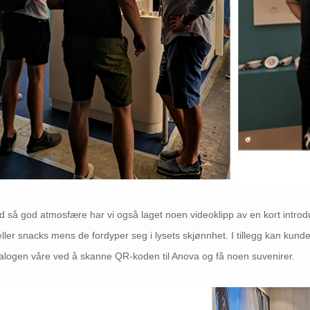
 så god atmosfære har vi også laget noen videoklipp av en kort introd
eller snacks mens de fordyper seg i lysets skjønnhet. I tillegg kan kund
alogen våre ved å skanne QR-koden til Anova og få noen suvenirer.