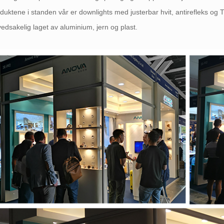
duktene i standen vår er downlights med justerbar hvit, antirefleks og
edsakelig laget av aluminium, jern og plast.