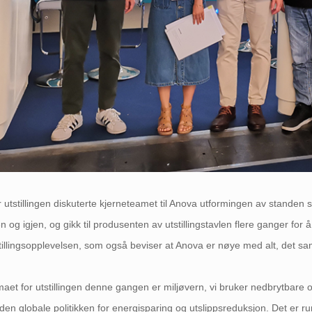
 utstillingen diskuterte kjerneteamet til Anova utformingen av stand
en og igjen, og gikk til produsenten av utstillingstavlen flere ganger fo
tillingsopplevelsen, som også beviser at Anova er nøye med alt, det 
aet for utstillingen denne gangen er miljøvern, vi bruker nedbrytbare o
den globale politikken for energisparing og utslippsreduksjon. Det er ru