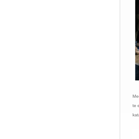
Med
te 
kat