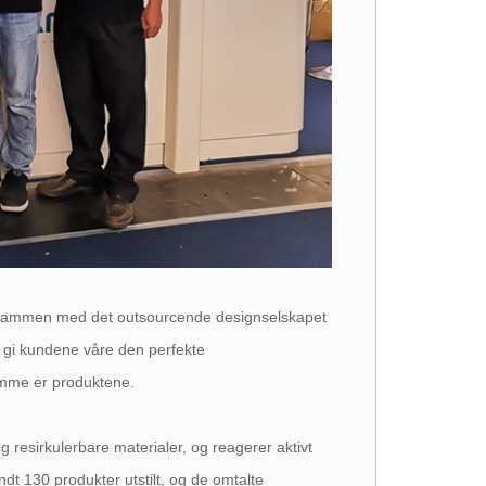
en sammen med det outsourcende designselskapet
r å gi kundene våre den perfekte
samme er produktene.
g resirkulerbare materialer, og reagerer aktivt
ndt 130 produkter utstilt, og de omtalte