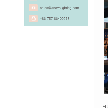

sales@anovalighting.com

+86-757-86400278
Vi 