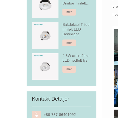
Dimbar Innfelt
pro
LED Downlight
mer
hov
Bakdeksel Tilted
Innfelt LED
Downlight
mer
4,5W antirefleks
LED nedfelt lys
mer
Kontakt Detaljer

+86-757-86401092