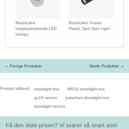
Resirkulert
Resirkulert Ocean
havplastmateriale LED
Plastic Spot Spot Light
trinnlys
← Forrige Produkter
Neste Produkter →
Produkt stikkord:
downlight-hus
MR16 downlight-hus
gu10 ramme
justerbart downlight-hus
downlight ramme
Få den siste prisen? Vi svarer så snart som