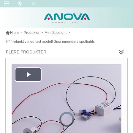

Hjem
>
Produkter
>
Mini Spotlight
>
IP44-objektiv med fast modell Små innendørs spotlights
FLERE PRODUKTER
Play
Video
Video
Player
is
loading.