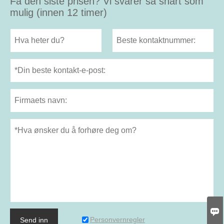
Få den siste prisen? Vi svarer så snart som
mulig (innen 12 timer)

Personvernregler
Send inn