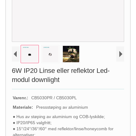
6W IP20 Linse eller reflektor Led-
modul downlight
Varenr.:
CB5030PR / CB5030PL
Materiale:
Pressstøping av aluminium
● Hus av støping av aluminium og COB-lyskilde;
● IP20/IP65 valgfritt;
● 15°/24°/36°/60° med reflektor/linse/honeycomb for
alternativer;