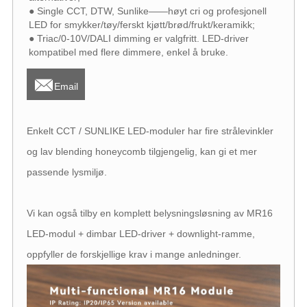
● Single CCT, DTW, Sunlike——høyt cri og profesjonell
LED for smykker/tøy/ferskt kjøtt/brød/frukt/keramikk;
● Triac/0-10V/DALI dimming er valgfritt. LED-driver
kompatibel med flere dimmere, enkel å bruke.

Email
Enkelt CCT / SUNLIKE LED-moduler har fire strålevinkler
og lav blending honeycomb tilgjengelig, kan gi et mer
passende lysmiljø.
Vi kan også tilby en komplett belysningsløsning av MR16
LED-modul + dimbar LED-driver + downlight-ramme,
oppfyller de forskjellige krav i mange anledninger.