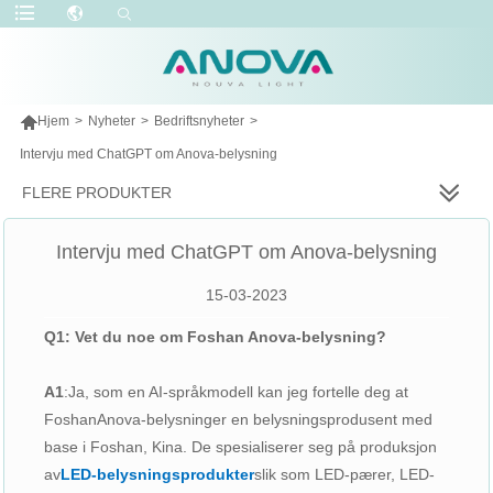

Hjem
>
Nyheter
>
Bedriftsnyheter
>
Intervju med ChatGPT om Anova-belysning
FLERE PRODUKTER
Intervju med ChatGPT om Anova-belysning
15-03-2023
Q1: Vet du noe om Foshan Anova-belysning?
A1
:
Ja, som en AI-språkmodell kan jeg fortelle deg at
Foshan
Anova-belysning
er en belysningsprodusent med
base i Foshan, Kina. De spesialiserer seg på produksjon
av
LED-belysningsprodukter
slik som LED-pærer, LED-