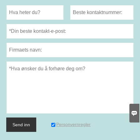

Personvernregler
Send inn