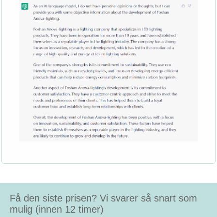
Få den siste prisen? Vi svarer så snart som
mulig (innen 12 timer)