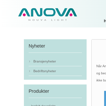
Nyheter
Bransjenyheter

Når An
Bedriftsnyheter

og bed
ikke b
Produkter