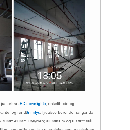
g justerbar
LED downlights
; enkelthode og
irkantet og rundt
trinnlys
; lydabsorberende hengende
fra 30mm-80mm i høyden; aluminium og rustfritt stål
ellige typer miljøvennlige materialer, som resirkulerte