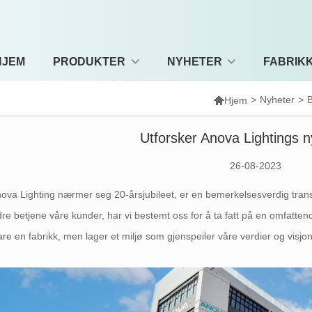
HJEM
PRODUKTER
NYHETER
FABRIKK

>
Nyheter
>
B
Hjem
Utforsker Anova Lightings n
26-08-2023
ova Lighting nærmer seg 20-årsjubileet, er en bemerkelsesverdig tran
re betjene våre kunder, har vi bestemt oss for å ta fatt på en omfatte
are en fabrikk, men lager et miljø som gjenspeiler våre verdier og visjon