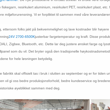
 fiskegarn, resirkulert aluminium, resirkulert PET, resirkulert plast, etc
re miljøforurensning. Vi er forpliktet til sammen med våre leverandøre
egg, ettersom folks jakt på bekvemmelighet og lave kostnader blir høyere 
enning
24V 2700-6500K
justerbar fargetemperatur og kraft. Disse produk
DALI, Zigbee, Bluetooth, etc. Dette lar deg justere ønsket farge og lys
llpanel som du vil. Det bryter også den tradisjonelle høykostnadsmet
dene for hele løsningen betydelig.
e fabrikk skal offisielt tas i bruk i slutten av september og er for tiden 
ken vil gi oss bedre produksjonsforhold, bedre kundeservice og bredere m
historiske øyeblikket sammen med deg.