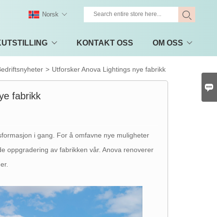
Norsk
UTSTILLING
KONTAKT OSS
OM OSS
edriftsnyheter
>
Utforsker Anova Lightings nye fabrikk

ye fabrikk
sformasjon i gang. For å omfavne nye muligheter
nde oppgradering av fabrikken vår. Anova renoverer
er.