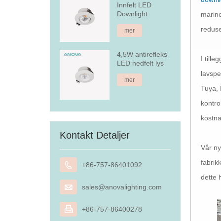
Innfelt LED
Downlight
marine
reduse
mer
4,5W antirefleks
I till
LED nedfelt lys
lavsp
mer
Tuya, 
kontro
kostna
Kontakt Detaljer
Vår ny
fabrik

+86-757-86401092
dette 

sales@anovalighting.com

+86-757-86400278