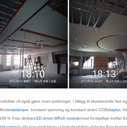
rodukter vil også gjøre noen justeringer. I tillegg til eksisterende fast o
lthode
taklamper
; konstant spenning og konstant strøm COB
skaplys
; f
-100 % Triac dimbar
LED-driver
;
MR16 moduler
med forskjellige krefter 
ight rammer
. De nye produktene vi fortsatt utvikler vil bruke flere forskj