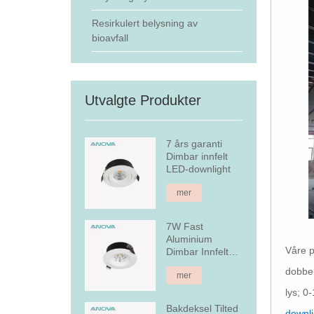
Resirkulert belysning av
bioavfall
Utvalgte Produkter
7 års garanti
Dimbar innfelt
LED-downlight
mer
7W Fast
Aluminium
Våre p
Dimbar Innfelt
LED Downlight
dobbe
mer
lys; 0
Bakdeksel Tilted
downl