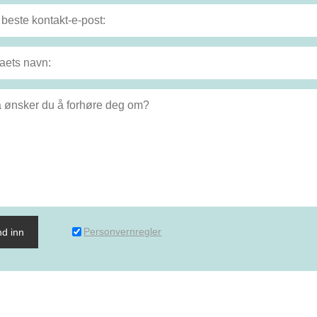
Personvernregler
d inn