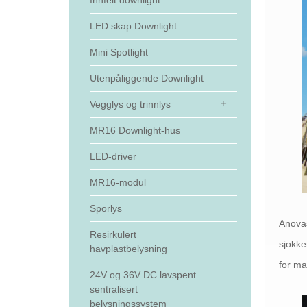
Innfelt downlight
LED skap Downlight
Mini Spotlight
Utenpåliggende Downlight
Vegglys og trinnlys
MR16 Downlight-hus
LED-driver
MR16-modul
Sporlys
Anovas
Resirkulert
sjokke
havplastbelysning
for ma
24V og 36V DC lavspent
sentralisert
belysningssystem